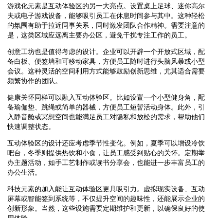
游戏化元素是互动体验区的另一大亮点。设置桌上足球、迷你高尔
夫或电子游戏设备，能够吸引员工在休息时间参与其中。这种轻松
的氛围有助于拉近同事关系，同时激发团队合作精神。需要注意的
是，这类区域应远离主要办公区，避免干扰专注工作的员工。
创意工坊也是值得考虑的设计。企业可以开辟一个开放式区域，配
备白板、便签墙和可移动家具，方便员工随时进行头脑风暴或小型
会议。这种灵活的空间利用方式能够鼓励创新思维，尤其适合需要
频繁协作的团队。
健康关怀同样可以融入互动体验区。比如设置一个小型健身角，配
备瑜伽垫、跳绳或简单的器械，方便员工短暂活动身体。此外，引
入静音舱或冥想空间也能满足员工对隐私和放松的需求，帮助他们
快速调整状态。
互动体验区的设计还应考虑季节性变化。例如，夏季可以增设冷饮
吧台，冬季则提供热饮和小食，让员工感受到贴心的关怀。定期举
办主题活动，如手工艺制作或读书分享会，也能进一步丰富员工的
办公生活。
科技元素的加入能让互动体验区更具吸引力。虚拟现实设备、互动
屏幕或智能签到系统等，不仅提升空间的趣味性，还能展示企业的
创新形象。当然，这些设施需要定期维护和更新，以确保良好的使
用体验。